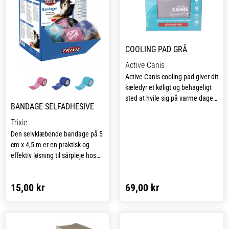
COOLING PAD GRÅ
Active Canis
Active Canis cooling pad giver dit
kæledyr et køligt og behageligt
sted at hvile sig på varme dage.
BANDAGE SELFADHESIVE
Cooling pad er en selvkølende
kølemåtte, der aktiveres af
Trixie
kropsvarme og derfor hverken
Den selvklæbende bandage på 5
kræver vand eller strøm, hvilket
cm x 4,5 m er en praktisk og
gør den ideel til en nem og
effektiv løsning til sårpleje hos
komfortabel nedkøling.
både hunde og andre dyr.
Bandagen fungerer som
Kølemåtten hjælper dit kæledyr
15,00 kr
69,00 kr
gnavebeskyttelse og hjælper
med at holde sig køligt ved at
med at holde sår og forbindinger
absorbere kropsvarme og lede
på plads uden brug af clips eller
den tilbage i luften. Effekten gør,
tape, da materialet klæber til sig
at måtten føles kølig ved