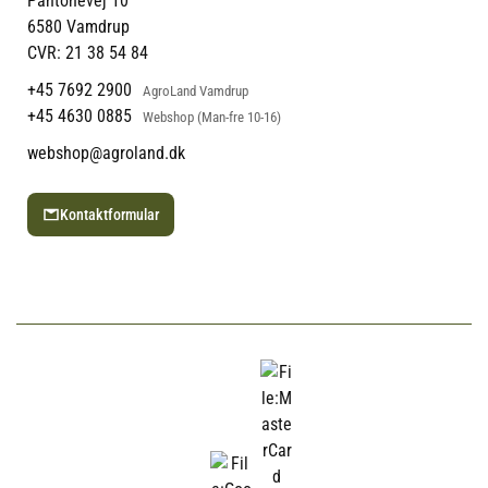
Pantonevej 10
Blog
6580 Vamdrup
Ofte stillede spørgsmål
CVR: 21 38 54 84
+45 7692 2900
AgroLand Vamdrup
+45 4630 0885
Webshop (Man-fre 10-16)
webshop@agroland.dk
Kontaktformular