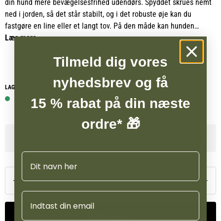
din hund mere bevægelsesfrihed udendørs. Spyddet skrues nemt
ned i jorden, så det står stabilt, og i det robuste øje kan du
fastgøre en line eller et langt tov. På den måde kan hunden
udforske området sikkert, uden at du behøver holde linen hele
Læs mere
tiden.
Tilmeld dig vores
Spyddet er ideelt til brug i haven, på camping eller andre steder,
nyhedsbrev og få
hvor du vil give hunden mere plads, samtidig med at du har fuld
LAGERSTATUS WEBSHOP
kontrol.
14 på lager
15 % rabat på din næste
ordre* 🎁
Se lagerstatus i vores butikker
Navn
Email
Tilføj til kurv