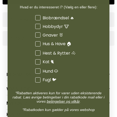
Hvad er du interesseret i? (Vælg en eller flere):
Interesser
Biobrændsel 🔥
Størrelsesguide
Hobbydyr 🐮
Gnaver 🐰
Produktinformation
Hus & Have 🏠
Hest & Rytter 🐴
Kat 🐈
Hund 🐶
INFORMATION
Fugl 🐦
Betingelser & vilkår
VORES BUTIK
Reklamations- & fortrydelsesret
*Rabatten aktiveres kun for varer uden eksisterende
Levering & afhentning
rabat. Læs øvrige betingelser i din rabatkode mail eller i
Vores butikker
vores
betingelser og vilkår
.
Følg din bestilling
MIN KONTO
Job
Persondatapolitik
*Rabatkoden kun gælder på vores webshop
Mærker
Administrer min konto
KONTAKT OS
Cookies