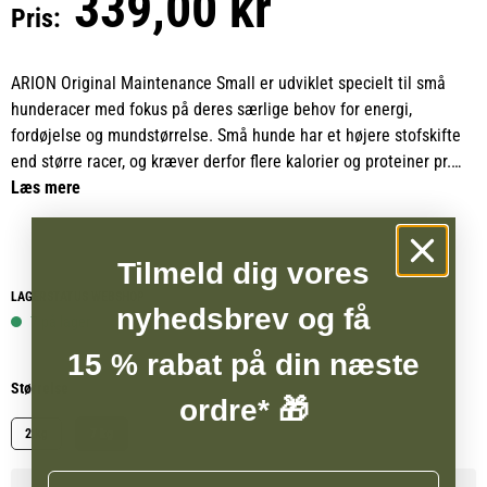
339,00 kr
Pris:
ARION Original Maintenance Small er udviklet specielt til små
hunderacer med fokus på deres særlige behov for energi,
fordøjelse og mundstørrelse. Små hunde har et højere stofskifte
end større racer, og kræver derfor flere kalorier og proteiner pr.
kilo kropsvægt. Foderet indeholder en nøje afbalanceret og
Læs mere
koncentreret mængde næringsstoffer, der dækker hundens høje
energibehov og sikrer vitalitet i hverdagen.
Tilmeld dig vores
Dette monoproteinprodukt er baseret udelukkende på kylling som
LAGERSTATUS WEBSHOP
nyhedsbrev og få
animalsk proteinkilde, hvilket gør det mere allergivenligt end
7 på lager
foder, der indeholder flere forskellige proteinkilder. Den rene
15 % rabat på din næste
proteinkilde mindsker risikoen for kløe, hudirritation og allergiske
Størrelse
reaktioner, samtidig med at den støtter en sund hud og pels.
ordre* 🎁
2 kg
7 kg
ARION Original Maintenance Small er et fuldfoder, der dækker alle
næringsmæssige behov hos voksne små hunde. Den glutenfri
Navn