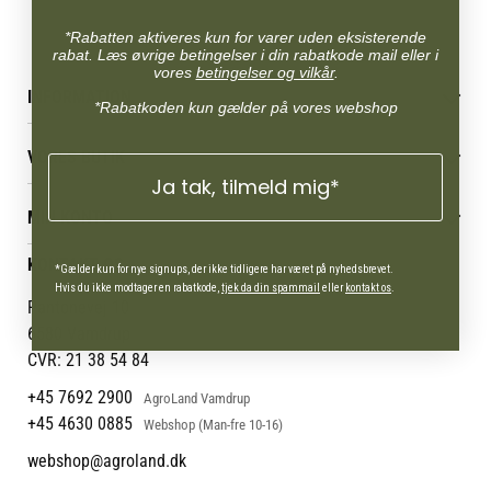
*Rabatten aktiveres kun for varer uden eksisterende
rabat. Læs øvrige betingelser i din rabatkode mail eller i
vores
betingelser og vilkår
.
INFORMATION
*Rabatkoden kun gælder på vores webshop
Betingelser & vilkår
VORES BUTIK
Reklamations- & fortrydelsesret
Ja tak, tilmeld mig*
Levering & afhentning
Vores butikker
Følg din bestilling
MIN KONTO
Job
Persondatapolitik
Mærker
Administrer min konto
KONTAKT OS
Cookies
*Gælder kun for nye signups, der ikke tidligere har været på nyhedsbrevet.
Om os
Min Konto
Hvis du ikke modtager en rabatkode,
tjek da din spammail
eller
kontakt os
.
Returportal
Om Vestjyllands Andel
Pantonevej 10
Blog
6580 Vamdrup
Ofte stillede spørgsmål
CVR: 21 38 54 84
+45 7692 2900
AgroLand Vamdrup
+45 4630 0885
Webshop (Man-fre 10-16)
webshop@agroland.dk