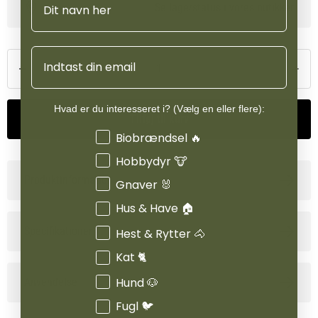
Se lagerstatus i vores butikker
opskrift med letfordøjelig kylling kombineret med præbiotika og
antioxidanter fremmer en sund fordøjelse og styrker
immunforsvaret. Et øget niveau af C-vitamin bidrager yderligere
Email
til kroppens naturlige modstandskraft.
Foderet er 100 % naturligt og helt fri for kunstige
Hvad er du interesseret i? (Vælg en eller flere):
smagsforstærkere, farvestoffer og konserveringsmidler.
Tilføj til kurv
Interesser
Biobrændsel 🔥
Hobbydyr 🐮
Produktinformation
Gnaver 🐰
Hus & Have 🏠
Specifikationer
Hest & Rytter 🐴
Kat 🐈
Hund 🐶
Anvendelse
Fugl 🐦