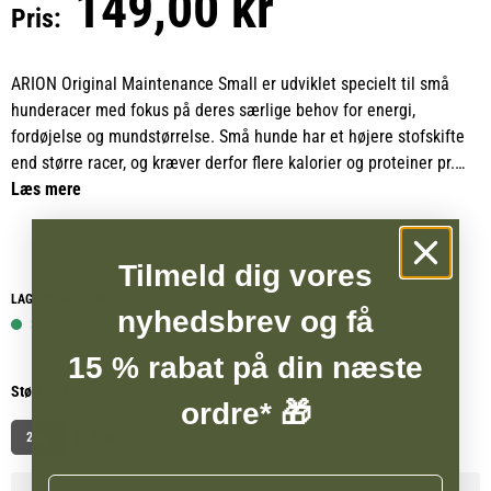
149,00 kr
Pris:
ARION Original Maintenance Small er udviklet specielt til små
hunderacer med fokus på deres særlige behov for energi,
fordøjelse og mundstørrelse. Små hunde har et højere stofskifte
end større racer, og kræver derfor flere kalorier og proteiner pr.
kilo kropsvægt. Foderet indeholder en nøje afbalanceret og
Læs mere
koncentreret mængde næringsstoffer, der dækker hundens høje
energibehov og sikrer vitalitet i hverdagen.
Tilmeld dig vores
Dette monoproteinprodukt er baseret udelukkende på kylling som
LAGERSTATUS WEBSHOP
nyhedsbrev og få
animalsk proteinkilde, hvilket gør det mere allergivenligt end
3 på lager
foder, der indeholder flere forskellige proteinkilder. Den rene
15 % rabat på din næste
proteinkilde mindsker risikoen for kløe, hudirritation og allergiske
Størrelse
reaktioner, samtidig med at den støtter en sund hud og pels.
ordre* 🎁
2 kg
7 kg
ARION Original Maintenance Small er et fuldfoder, der dækker alle
næringsmæssige behov hos voksne små hunde. Den glutenfri
Navn