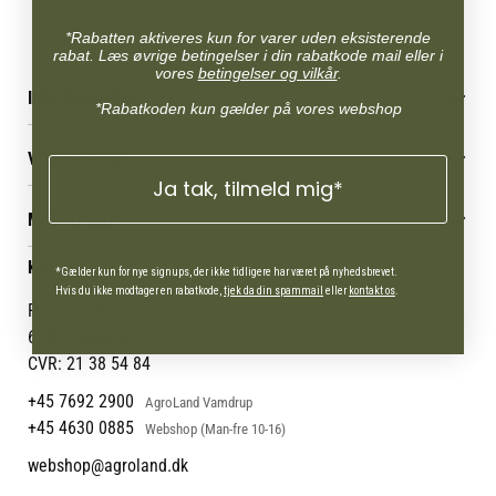
*Rabatten aktiveres kun for varer uden eksisterende
rabat. Læs øvrige betingelser i din rabatkode mail eller i
vores
betingelser og vilkår
.
INFORMATION
*Rabatkoden kun gælder på vores webshop
Betingelser & vilkår
VORES BUTIK
Reklamations- & fortrydelsesret
Ja tak, tilmeld mig*
Levering & afhentning
Vores butikker
Følg din bestilling
MIN KONTO
Job
Persondatapolitik
Mærker
Administrer min konto
KONTAKT OS
Cookies
*Gælder kun for nye signups, der ikke tidligere har været på nyhedsbrevet.
Om os
Min Konto
Hvis du ikke modtager en rabatkode,
tjek da din spammail
eller
kontakt os
.
Returportal
Om Vestjyllands Andel
Pantonevej 10
Blog
6580 Vamdrup
Ofte stillede spørgsmål
CVR: 21 38 54 84
+45 7692 2900
AgroLand Vamdrup
+45 4630 0885
Webshop (Man-fre 10-16)
webshop@agroland.dk