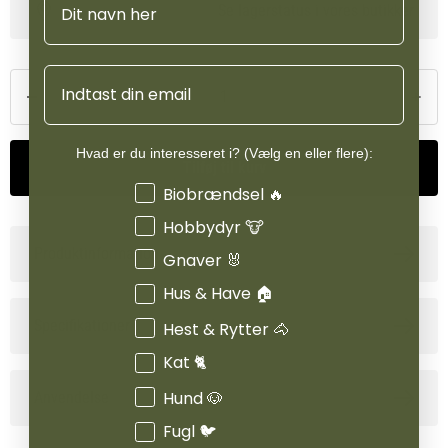
Se lagerstatus i vores butikker
opskrift med letfordøjelig kylling kombineret med præbiotika og
antioxidanter fremmer en sund fordøjelse og styrker
immunforsvaret. Et øget niveau af C-vitamin bidrager yderligere
Email
til kroppens naturlige modstandskraft.
Foderet er 100 % naturligt og helt fri for kunstige
Hvad er du interesseret i? (Vælg en eller flere):
smagsforstærkere, farvestoffer og konserveringsmidler.
Tilføj til kurv
Interesser
Biobrændsel 🔥
Hobbydyr 🐮
Produktinformation
Gnaver 🐰
Hus & Have 🏠
Specifikationer
Hest & Rytter 🐴
Kat 🐈
Hund 🐶
Anvendelse
Fugl 🐦