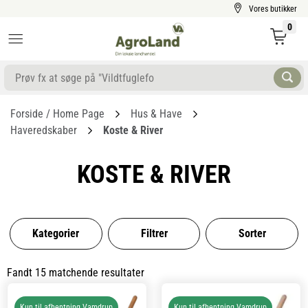
Vores butikker
0
Forside / Home Page
Hus & Have
Haveredskaber
Koste & River
KOSTE & RIVER
Kategorier
Filtrer
Sorter
Fandt 15 matchende resultater
Kun til afhentning Vamdrup
Kun til afhentning Vamdrup