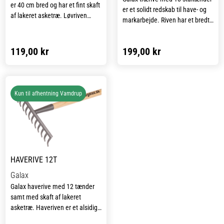
er 40 cm bred og har et fint skaft
er et solidt redskab til have- og
af lakeret asketræ. Løvriven
markarbejde. Riven har et bredt
egner sig godt til rivning af blade
hoved på 65 cm, som gør det let
på græsplænen eller i bedet.
at dække et større areal, og den
119,00 kr
199,00 kr
er udstyret med et robust
pineskaft.
Med en totallængde på 1800
mm og en vægt på 1000 gram er
Kun til afhentning Vamdrup
riven både stabil og let at
arbejde med. En pålidelig
løsning til effektiv rivning og
planering af jord eller grus.
HAVERIVE 12T
Galax
Galax haverive med 12 tænder
samt med skaft af lakeret
asketræ. Haveriven er et alsidigt
værktøj og kan bruges til en