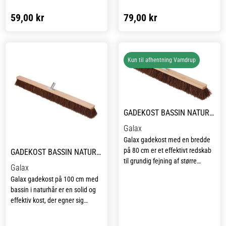
Peetex-nylonfibre i medium
59,00 kr
79,00 kr
stivhed, som giver en effektiv og
jævn påføring.
Med målene 42 x 135 mm er
den velegnet til forskellige typer
Kun til afhentning Vamdrup
arbejde og fungerer også rigtig
godt som tapetklisterbørste.
GADEKOST BASSIN NATURHÅR 80 CM
Galax
Galax gadekost med en bredde
på 80 cm er et effektivt redskab
GADEKOST BASSIN NATURHÅR 100 CM
til grundig fejning af større
Galax
arealer som gårdspladser,
Galax gadekost på 100 cm med
indkørsler og staldområder.
bassin i naturhår er en solid og
Kosten er fremstillet med bassin
effektiv kost, der egner sig
i naturhår, som sikrer en effektiv
perfekt til fejning af større
opsamling af både groft og fint
udendørsarealer. De slidstærke
snavs og giver et flot og rent