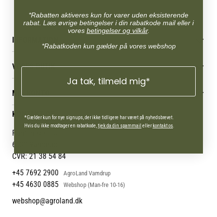
*Rabatten aktiveres kun for varer uden eksisterende
rabat. Læs øvrige betingelser i din rabatkode mail eller i
vores
betingelser og vilkår
.
INFORMATION
*Rabatkoden kun gælder på vores webshop
Betingelser & vilkår
VORES BUTIK
Reklamations- & fortrydelsesret
Ja tak, tilmeld mig*
Levering & afhentning
Vores butikker
Følg din bestilling
MIN KONTO
Job
Persondatapolitik
Mærker
Administrer min konto
KONTAKT OS
Cookies
Om os
*Gælder kun for nye signups, der ikke tidligere har været på nyhedsbrevet.
Min Konto
Returportal
Hvis du ikke modtager en rabatkode,
tjek da din spammail
eller
kontakt os
.
Om Vestjyllands Andel
Pantonevej 10
Blog
6580 Vamdrup
Ofte stillede spørgsmål
CVR: 21 38 54 84
+45 7692 2900
AgroLand Vamdrup
+45 4630 0885
Webshop (Man-fre 10-16)
webshop@agroland.dk