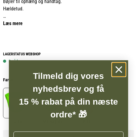
Bøjler til ophæng og håndtag.
Hældetud.
Farve Lime.
Læs mere
Kan bruges både som krybbe, foderskovl og til ophældning af
vand.
UV beskyttet og fødevare godkendte-materialer.
LAGERSTATUS WEBSHOP
8 på lager
Tilmeld dig vores
Farve
nyhedsbrev og få
15 % rabat på din næste
ordre* 🎁
Lime
Mørkegrøn
Pink
Navn