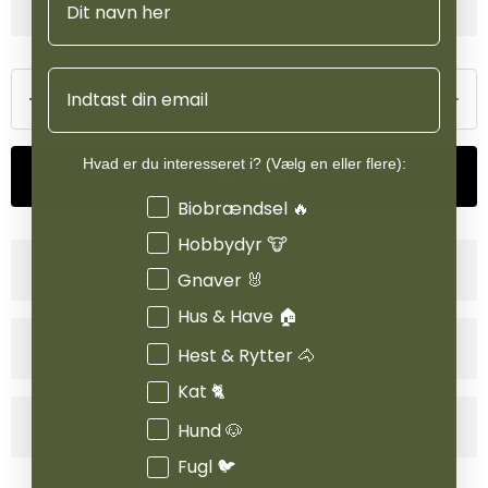
Se lagerstatus i vores butikker
Email
Hvad er du interesseret i? (Vælg en eller flere):
Tilføj til kurv
Interesser
Biobrændsel 🔥
Hobbydyr 🐮
Størrelsesguide
Gnaver 🐰
Hus & Have 🏠
Produktinformation
Hest & Rytter 🐴
Kat 🐈
Specifikationer
Hund 🐶
Fugl 🐦