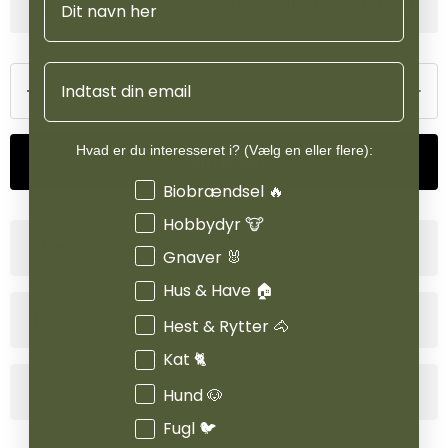
Se lagerstatus i vores butikker
Email
Hvad er du interesseret i? (Vælg en eller flere):
Tilføj til kurv
Interesser
Biobrændsel 🔥
Hobbydyr 🐮
Størrelsesguide
Gnaver 🐰
Hus & Have 🏠
Produktinformation
Hest & Rytter 🐴
Kat 🐈
Specifikationer
Hund 🐶
Fugl 🐦