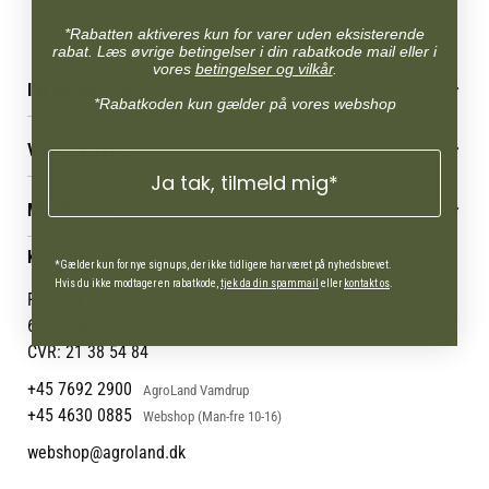
*Rabatten aktiveres kun for varer uden eksisterende
rabat. Læs øvrige betingelser i din rabatkode mail eller i
vores
betingelser og vilkår
.
INFORMATION
*Rabatkoden kun gælder på vores webshop
Betingelser & vilkår
VORES BUTIK
Reklamations- & fortrydelsesret
Ja tak, tilmeld mig*
Levering & afhentning
Vores butikker
Følg din bestilling
MIN KONTO
Job
Persondatapolitik
Mærker
Administrer min konto
KONTAKT OS
Cookies
Om os
*Gælder kun for nye signups, der ikke tidligere har været på nyhedsbrevet.
Min Konto
Returportal
Hvis du ikke modtager en rabatkode,
tjek da din spammail
eller
kontakt os
.
Om Vestjyllands Andel
Pantonevej 10
Blog
6580 Vamdrup
Ofte stillede spørgsmål
CVR: 21 38 54 84
+45 7692 2900
AgroLand Vamdrup
+45 4630 0885
Webshop (Man-fre 10-16)
webshop@agroland.dk