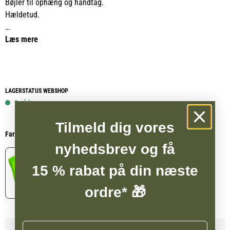
Bøjler til ophæng og håndtag.
Hældetud.
Farve Lime.
Læs mere
Kan bruges både som krybbe, foderskovl og til ophældning af
vand.
UV beskyttet og fødevare godkendte-materialer.
LAGERSTATUS WEBSHOP
2 på lager
Tilmeld dig vores
Farve
nyhedsbrev og få
15 % rabat på din næste
ordre* 🎁
Lime
Mørkegrøn
Pink
Navn