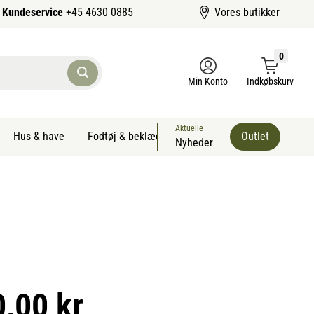
Kundeservice
+45 4630 0885
Vores butikker
0
Min Konto
Indkøbskurv
Aktuelle
Hus & have
Fodtøj & beklædning
Sommervarer kæledyr
Outlet
Nyheder
0,00 kr