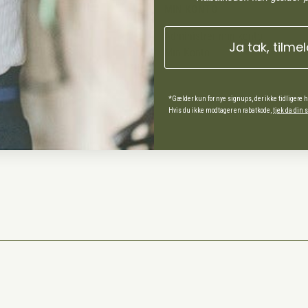
MIN KONTO
Administrer min konto
Ja tak, tilme
Min Konto
*Gælder kun for nye signups, der ikke tidligere 
ds Andel
Hvis du ikke modtager en rabatkode,
tjek da din
spørgsmål