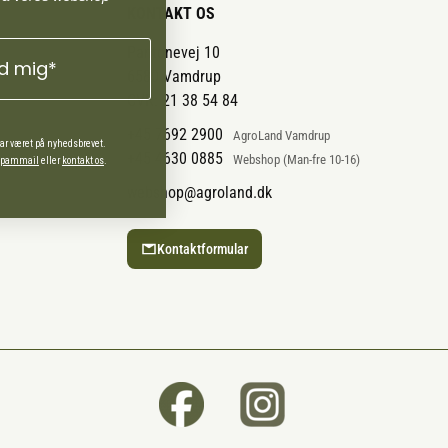
KONTAKT OS
Pantonevej 10
ld mig*
6580 Vamdrup
CVR: 21 38 54 84
+45 7692 2900
AgroLand Vamdrup
har været på nyhedsbrevet.
+45 4630 0885
Webshop (Man-fre 10-16)
 spammail
eller
kontakt os
.
webshop@agroland.dk
Kontaktformular