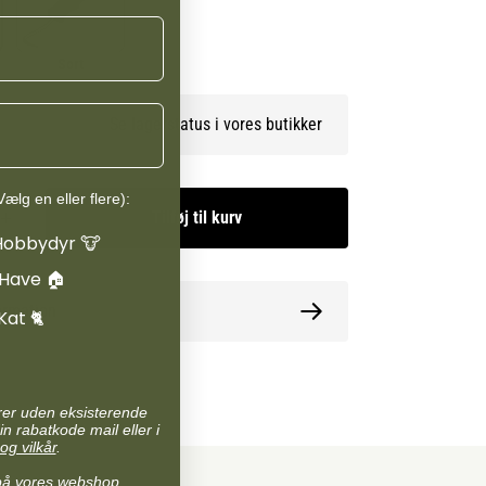
Sort
Se lagerstatus i vores butikker
ælg en eller flere):
Tilføj til kurv
Hobbydyr 🐮
 Have 🏠
ormation
Kat 🐈
arer uden eksisterende
in rabatkode mail eller i
og vilkår
.
på vores webshop