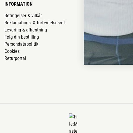
INFORMATION
VORES BUTIK
Betingelser & vilkår
Vores butikker
Reklamations- & fortrydelsesret
Job
Levering & afhentning
Mærker
Følg din bestilling
Om os
Persondatapolitik
Om Vestjyllan
Cookies
Blog
Returportal
Ofte stillede 