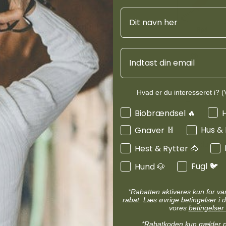
d
Diverse halsbånd
Navn
etilbehør
Transportudstyr
Skåle & foderautomater hund
Rød
Refleks & lys
Transport & bure
Email
d
Diverse til hest
ler hund
Loppe & flåtmidler hund
 hund
Diverse til hund
Hvad er du interesseret i? (V
Interesser
Biobrændsel 🔥
Hus &
Gnaver 🐰
Produktinf
Hest & Rytter 🐴
Fugl 🐦
Hund 🐶
*Rabatten aktiveres kun for v
rabat. Læs øvrige betingelser i d
vores
betingelser 
*Rabatkoden kun gælder 