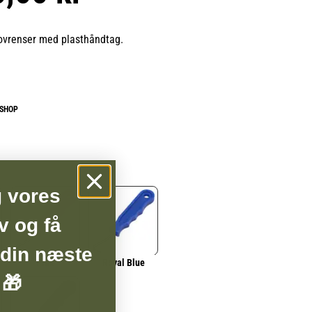
ovrenser med plasthåndtag.
BSHOP
g vores
v og få
 din næste
Pink
Royal Blue
 🎁