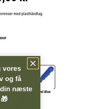
ovrenser med plasthåndtag.
BSHOP
g vores
v og få
 din næste
Pink
Royal Blue
 🎁