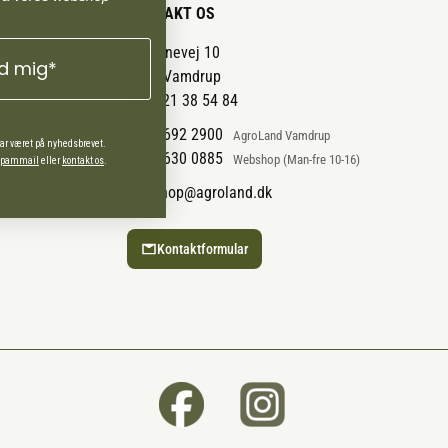
KONTAKT OS
Pantonevej 10
ld mig*
6580 Vamdrup
CVR: 21 38 54 84
+45 7692 2900
AgroLand Vamdrup
har været på nyhedsbrevet.
+45 4630 0885
Webshop (Man-fre 10-16)
 spammail
eller
kontakt os
.
webshop@agroland.dk
Kontaktformular