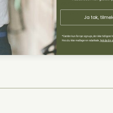
MIN KONTO
Administrer min konto
Ja tak, tilme
Min Konto
*Gælder kun for nye signups, der ikke tidligere 
ds Andel
Hvis du ikke modtager en rabatkode,
tjek da din
spørgsmål