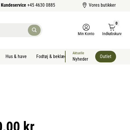
Kundeservice
+45 4630 0885
Vores butikker
0
Min Konto
Indkøbskurv
Aktuelle
Hus & have
Fodtøj & beklædning
Sommervarer kæledyr
Outlet
Nyheder
0,00 kr