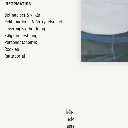
INFORMATION
VORES BUTIK
Betingelser & vilkår
Vores butikker
Reklamations- & fortrydelsesret
Job
Levering & afhentning
Mærker
Følg din bestilling
Om os
Persondatapolitik
Om Vestjyllan
Cookies
Blog
Returportal
Ofte stillede 