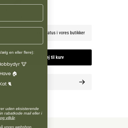
Sort
Se lagerstatus i vores butikker
ælg en eller flere):
Tilføj til kurv
Hobbydyr 🐮
 Have 🏠
ormation
Kat 🐈
arer uden eksisterende
in rabatkode mail eller i
og vilkår
.
på vores webshop