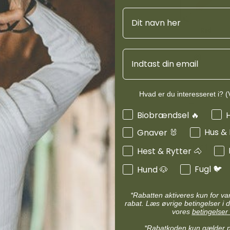
d
Diverse halsbånd
Navn
etilbehør
Transportudstyr
Skåle & foderautomater hund
Rød
Refleks & lys
Transport & bure
Email
d
Diverse til hest
ler hund
Loppe & flåtmidler hund
 hund
Diverse til hund
Hvad er du interesseret i? (V
Interesser
Biobrændsel 🔥
Hus &
Gnaver 🐰
Produktinf
Hest & Rytter 🐴
Fugl 🐦
Hund 🐶
*Rabatten aktiveres kun for v
rabat. Læs øvrige betingelser i d
vores
betingelser 
*Rabatkoden kun gælder 