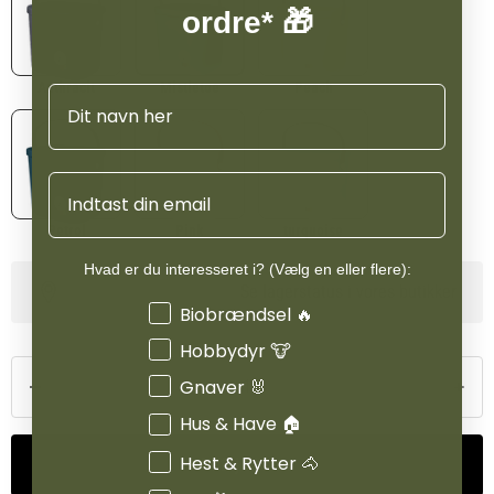
ordre* 🎁
Anthracit
Mistletoe
Peach
Navn
Email
Petrol
Pink
turquoise
Hvad er du interesseret i? (Vælg en eller flere):
Se lagerstatus i vores butikker
Interesser
Biobrændsel 🔥
Hobbydyr 🐮
Gnaver 🐰
Hus & Have 🏠
Hest & Rytter 🐴
Tilføj til kurv