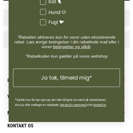
Kat 🐈
Hund 🐶
Størrelsesguide
Fugl 🐦
*Rabatten aktiveres kun for varer uden eksisterende
Produktinformation
rabat. Læs øvrige betingelser i din rabatkode mail eller i
vores
betingelser og vilkår
.
*Rabatkoden kun gælder på vores webshop
Ja tak, tilmeld mig*
INFORMATION
Betingelser & vilkår
VORES BUTIK
Reklamations- & fortrydelsesret
*Gælder kun for nye signups, der ikke tidligere har været på nyhedsbrevet.
Levering & afhentning
Hvis du ikke modtager en rabatkode,
tjek da din spammail
eller
kontakt os
.
Vores butikker
Følg din bestilling
MIN KONTO
Job
Persondatapolitik
Mærker
Administrer min konto
KONTAKT OS
Cookies
Om os
Min Konto