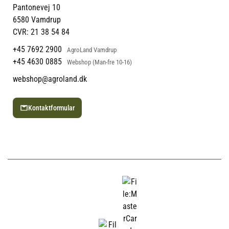
Returportal
Om Vestjyllands Andel
Pantonevej 10
Blog
6580 Vamdrup
Ofte stillede spørgsmål
CVR: 21 38 54 84
+45 7692 2900
AgroLand Vamdrup
+45 4630 0885
Webshop (Man-fre 10-16)
webshop@agroland.dk
Kontaktformular