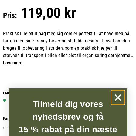
119,00 kr
Pris:
Praktisk lille multibag med låg som er perfekt til at have med på
farten med sine trendy farver og stilfulde design. Uanset om den
bruges til opbevaring i stalden, som en praktisk hjælper til
stævner, til transport i bilen eller blot til organisering derhjemme,
er denne multibag en sand allrounder.
Læs mere
Udstyret med et solidt håndtag for nem transport, fremstillet af
robust, genanvendt plast uden BPA og let at rengøre. Med en
kapacitet på 6 liter er den den ideelle løsning til opbevaring af
LAGERSTATUS WEBSHOP
småting i enhver situation.
1 på lager
Tilmeld dig vores
nyhedsbrev og få
Farve
15 % rabat på din næste