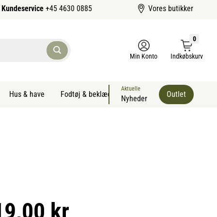
Kundeservice
+45 4630 0885
Vores butikker
0
Min Konto
Indkøbskurv
Aktuelle
Hus & have
Fodtøj & beklædning
Sommervarer kæledyr
Outlet
Nyheder
19,00 kr