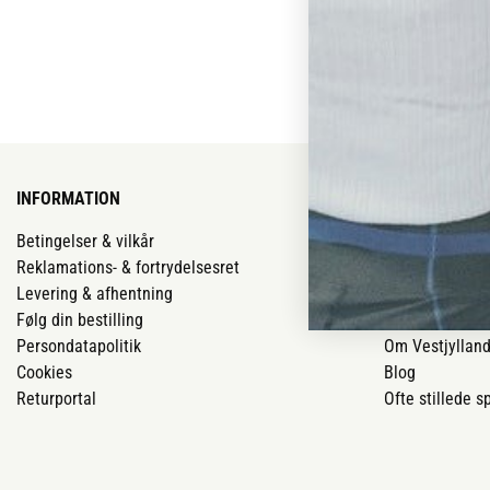
INFORMATION
VORES BUTIK
Betingelser & vilkår
Vores butikker
Reklamations- & fortrydelsesret
Job
Levering & afhentning
Mærker
Følg din bestilling
Om os
Persondatapolitik
Om Vestjyllan
Cookies
Blog
Returportal
Ofte stillede 