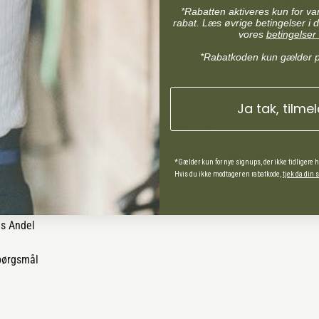
Produktinf
*Rabatten aktiveres kun for v
rabat. Læs øvrige betingelser i d
vores
betingelser 
*Rabatkoden kun gælder 
Ja tak, tilme
MIN KONTO
Administrer min konto
*Gælder kun for nye signups, der ikke tidligere 
Min Konto
Hvis du ikke modtager en rabatkode,
tjek da din
ds Andel
spørgsmål