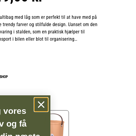
multibag med låg som er perfekt til at have med på
e trendy farver og stilfulde design. Uanset om den
varing i stalden, som en praktisk hjælper til
nsport i bilen eller blot til organisering
denne multibag en sand allrounder.
 solidt håndtag for nem transport, fremstillet af
endt plast uden BPA og let at rengøre. Med en
liter er den den ideelle løsning til opbevaring af
BSHOP
r situation.
g vores
v og få