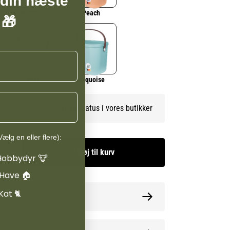
 din næste
Mistletoe
Peach
 🎁
Pink
turquoise
Se lagerstatus i vores butikker
ælg en eller flere):
Tilføj til kurv
Hobbydyr 🐮
 Have 🏠
Kat 🐈
guide