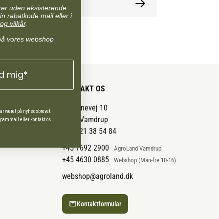
ormation
arer uden eksisterende
in rabatkode mail eller i
og vilkår
.
på vores webshop
ld mig*
KONTAKT OS
Pantonevej 10
har været på nyhedsbrevet.
6580 Vamdrup
 spammail
eller
kontakt os
.
CVR: 21 38 54 84
+45 7692 2900
AgroLand Vamdrup
+45 4630 0885
Webshop (Man-fre 10-16)
webshop@agroland.dk
Kontaktformular