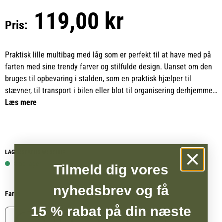
119,00 kr
Pris:
Praktisk lille multibag med låg som er perfekt til at have med på
farten med sine trendy farver og stilfulde design. Uanset om den
bruges til opbevaring i stalden, som en praktisk hjælper til
stævner, til transport i bilen eller blot til organisering derhjemme,
er denne multibag en sand allrounder.
Læs mere
Udstyret med et solidt håndtag for nem transport, fremstillet af
robust, genanvendt plast uden BPA og let at rengøre. Med en
kapacitet på 6 liter er den den ideelle løsning til opbevaring af
LAGERSTATUS WEBSHOP
småting i enhver situation.
3 på lager
Tilmeld dig vores
nyhedsbrev og få
Farve
15 % rabat på din næste