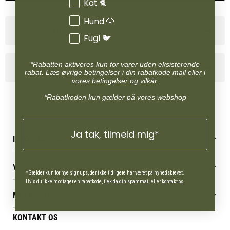
Kat 🐈
Hund 🐶
Størrelsesguide
Fugl 🐦
*Rabatten aktiveres kun for varer uden eksisterende
Produktinformation
rabat. Læs øvrige betingelser i din rabatkode mail eller i
vores
betingelser og vilkår
.
*Rabatkoden kun gælder på vores webshop
Ja tak, tilmeld mig*
INFORMATION
Betingelser & vilkår
VORES BUTIK
Reklamations- & fortrydelsesret
*Gælder kun for nye signups, der ikke tidligere har været på nyhedsbrevet.
Levering & afhentning
Hvis du ikke modtager en rabatkode,
tjek da din spammail
eller
kontakt os
.
Vores butikker
Følg din bestilling
MIN KONTO
Job
Persondatapolitik
Mærker
Administrer min konto
KONTAKT OS
Cookies
Om os
Min Konto