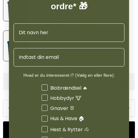
ordre* 🎁
Anthracit
Mistletoe
Peach
Navn
Email
Petrol
Pink
turquoise
Hvad er du interesseret i? (Vælg en eller flere):
Se lagerstatus i vores butikker
Interesser
Biobrændsel 🔥
Hobbydyr 🐮
Gnaver 🐰
Hus & Have 🏠
Hest & Rytter 🐴
Tilføj til kurv